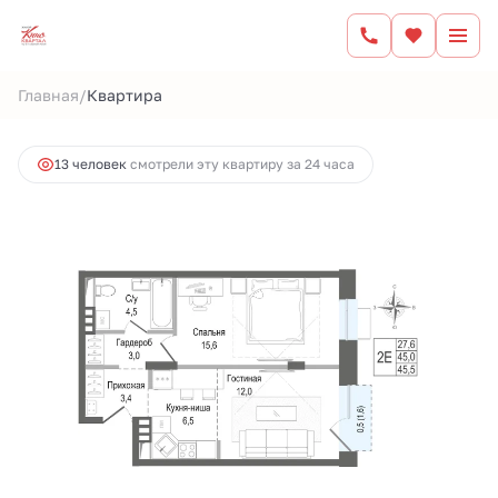
2
2-комнатная
45 м
10 140 530 руб.
/
Главная
Квартира
Ипотека
от 42 043 руб.
13 человек
смотрели эту квартиру за 24 часа