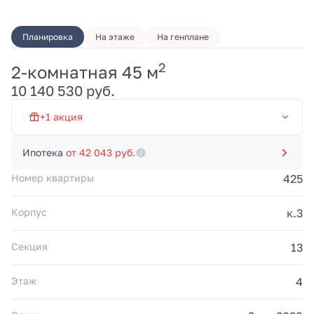
Планировка
На этаже
На генплане
2
2-комнатная 45 м
Первый взнос от 20% и
10 140 530 руб.
платежи 100 000 руб./
мес. до 20.03.2028.
Рассрочка без
+1 акция
переплат от
застройщика. Акция
Рассрочка 0% на 19 мес
действует до
Ипотека
от 42 043 руб.
31.08.2026.
Номер квартиры
425
Корпус
к.3
Секция
13
Этаж
4