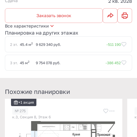
Сдача
2 кв. 2028
Заказать звонок
Все характеристики
Планировка на других этажах
2
2 эт.
45.4 м
9 629 340 руб.
-511 190
2
3 эт.
45 м
9 754 078 руб.
-386 452
Похожие планировки
+1 акция
№ 275
к.3, Секция 8, Этаж 6
к