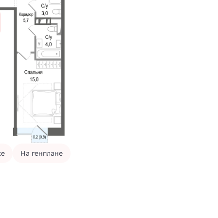
же
На генплане