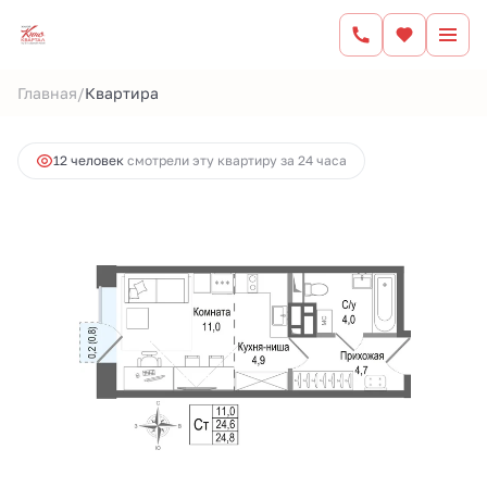
2
Студия
24.6 м
6 694 181 руб.
/
Главная
Квартира
Ипотека
от 27 755 руб.
12 человек
смотрели эту квартиру за 24 часа