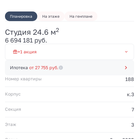
Планировка
На этаже
На генплане
2
Студия 24.6 м
Первый взнос от 20% и
6 694 181 руб.
платежи 100 000 руб./
мес. до 20.03.2028.
Рассрочка без
+1 акция
переплат от
застройщика. Акция
Рассрочка 0% на 19 мес
действует до
Ипотека
от 27 755 руб.
31.08.2026.
Номер квартиры
188
Корпус
к.3
Секция
7
Этаж
3