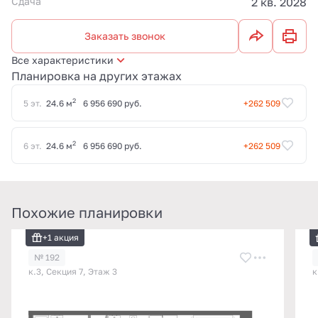
Сдача
2 кв. 2028
Заказать звонок
Все характеристики
Планировка на других этажах
2
5 эт.
24.6 м
6 956 690 руб.
+262 509
2
6 эт.
24.6 м
6 956 690 руб.
+262 509
Похожие планировки
+1 акция
№ 192
к.3, Секция 7, Этаж 3
к