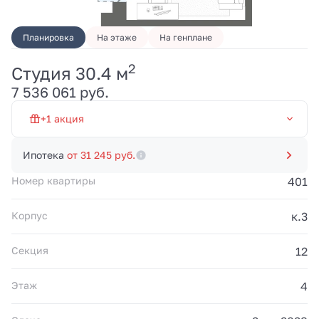
Планировка
На этаже
На генплане
2
Студия 30.4 м
Первый взнос от 20% и
7 536 061 руб.
платежи 100 000 руб./
мес. до 20.03.2028.
Рассрочка без
+1 акция
переплат от
застройщика. Акция
Рассрочка 0% на 19 мес
действует до
Ипотека
от 31 245 руб.
31.08.2026.
Номер квартиры
401
Корпус
к.3
Секция
12
Этаж
4