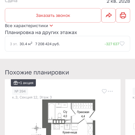
Сдача
2 кв. 2028
Заказать звонок
Все характеристики
Планировка на других этажах
2
3 эт.
30.4 м
7 208 424 руб.
-327 637
Похожие планировки
+1 акция
№ 394
к.3, Секция 12, Этаж 3
к