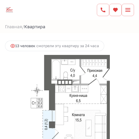
2
Студия
30.4 м
7 536 061 руб.
/
Главная
Квартира
Ипотека
от 31 245 руб.
13 человек
смотрели эту квартиру за 24 часа