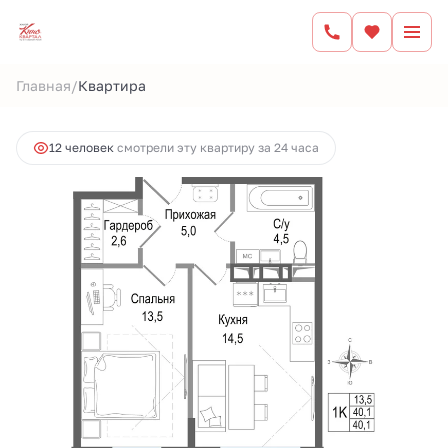
2
1-комнатная
40.1 м
9 052 575 руб.
/
Главная
Квартира
Ипотека
от 37 533 руб.
12 человек
смотрели эту квартиру за 24 часа