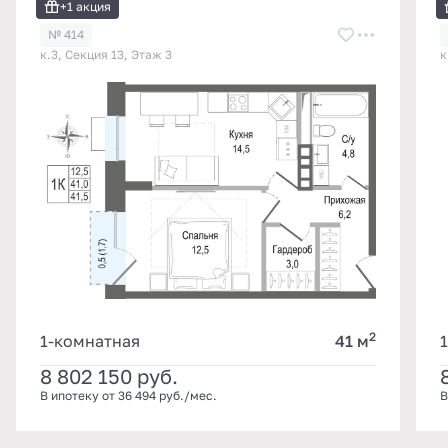
+1 акция
№ 414
к.3, Секция 13, Этаж 3
к
2
1-комнатная
41 м
8 802 150
руб.
В ипотеку от 36 494 руб./мес.
В