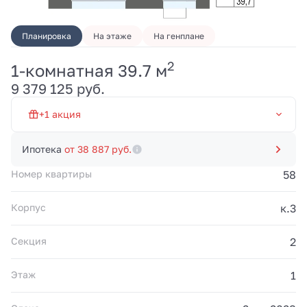
Планировка
На этаже
На генплане
2
1-комнатная 39.7 м
Первый взнос от 20% и
9 379 125 руб.
платежи 100 000 руб./
мес. до 20.03.2028.
Рассрочка без
+1 акция
переплат от
застройщика. Акция
Рассрочка 0% на 19 мес
действует до
Ипотека
от 38 887 руб.
31.08.2026.
Номер квартиры
58
Корпус
к.3
Секция
2
Этаж
1