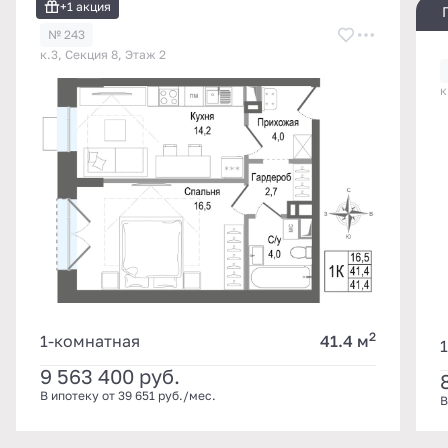
+1 акция
№ 243
к.3, Секция 8, Этаж 2
к
2
1-комнатная
41.4 м
9 563 400
руб.
В ипотеку от 39 651 руб./мес.
В