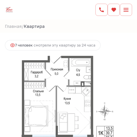
2
1-комнатная
39.7 м
9 379 125 руб.
/
Главная
Квартира
Ипотека
от 38 887 руб.
7 человек
смотрели эту квартиру за 24 часа