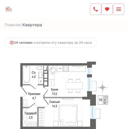
2
1-комнатная
39.1 м
9 319 485 руб.
/
Главная
Квартира
Ипотека
от 38 639 руб.
14 человек
смотрели эту квартиру за 24 часа