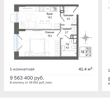
к
2
1-комнатная
41.4 м
9 563 400
руб.
В ипотеку от 39 651 руб./мес.
В