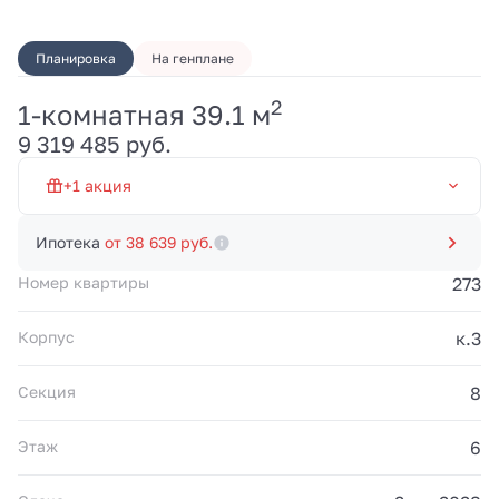
Планировка
На генплане
2
1-комнатная 39.1 м
Первый взнос от 20% и
9 319 485 руб.
платежи 100 000 руб./
мес. до 20.03.2028.
Рассрочка без
+1 акция
переплат от
застройщика. Акция
Рассрочка 0% на 19 мес
действует до
Ипотека
от 38 639 руб.
31.08.2026.
Номер квартиры
273
Корпус
к.3
Секция
8
Этаж
6