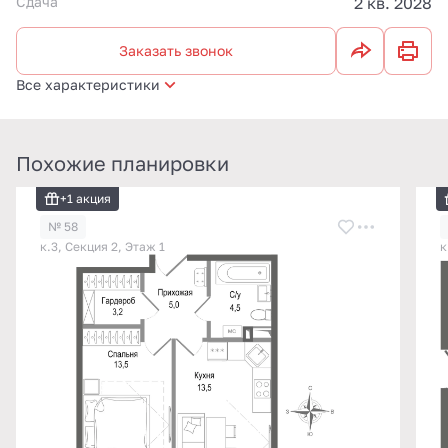
Сдача
2 кв. 2028
Заказать звонок
Все характеристики
Похожие планировки
+1 акция
№ 58
к.3, Секция 2, Этаж 1
к