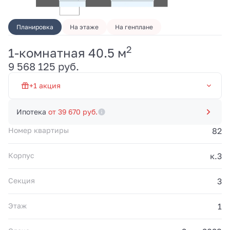
Планировка
На этаже
На генплане
2
1-комнатная 40.5 м
Первый взнос от 20% и
9 568 125 руб.
платежи 100 000 руб./
мес. до 20.03.2028.
Рассрочка без
+1 акция
переплат от
застройщика. Акция
Рассрочка 0% на 19 мес
действует до
Ипотека
от 39 670 руб.
31.08.2026.
Номер квартиры
82
Корпус
к.3
Секция
3
Этаж
1