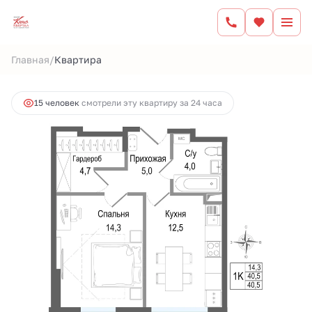
2
1-комнатная
40.5 м
9 568 125 руб.
/
Главная
Квартира
Ипотека
от 39 670 руб.
15 человек
смотрели эту квартиру за 24 часа