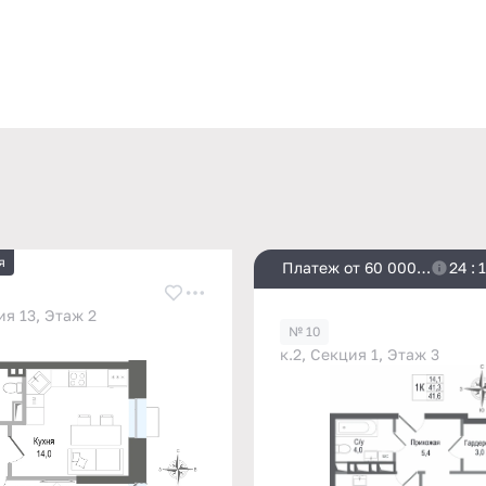
я
Платеж от 60 000
2
4
:
1
₽/мес
ия 13, Этаж 2
№ 10
к.2, Секция 1, Этаж 3