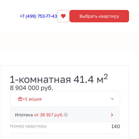
+7 (499) 753-77-43
Выбрать квартиру
Забронировать
2
1-комнатная 41.4 м
Первый взнос от 20% и
8 904 000 руб.
платежи 100 000 руб./
мес. до 20.03.2028.
Рассрочка без
+1 акция
переплат от
застройщика. Акция
Рассрочка 0% на 19 мес
действует до
Ипотека
от 36 917 руб.
31.08.2026.
Номер квартиры
140