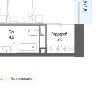
же
На генплане