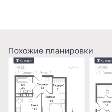
Похожие планировки
+1 акция
+1 акци
№ 92
№ 406
к.3, Секция 3, Этаж 3
к.3, Секц