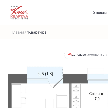
О проект
2
1-комнатная
41.4 м
8 904 000 руб.
Ипотека
Главная
Квартира
/
11 человек
смотрели эту