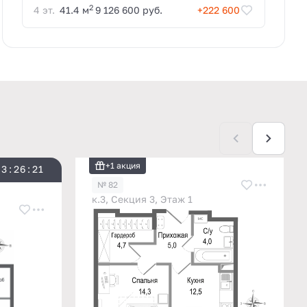
2
4 эт.
41.4 м
9 126 600 руб.
+222 600
+1 акция
3
:
2
6
:
2
0
№ 82
к.3, Секция 3, Этаж 1