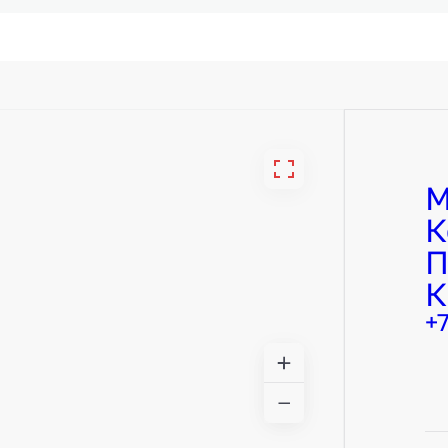
М
К
П
К
+