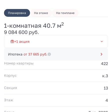
Планировка
На этаже
На генплане
2
1-комнатная 40.7 м
Первый взнос от 20% и
9 084 600 руб.
платежи 100 000 руб./
мес. до 20.03.2028.
Рассрочка без
+1 акция
переплат от
застройщика. Акция
Рассрочка 0% на 19 мес
действует до
Ипотека
от 37 665 руб.
31.08.2026.
Номер квартиры
422
Корпус
к.3
Секция
13
Этаж
4