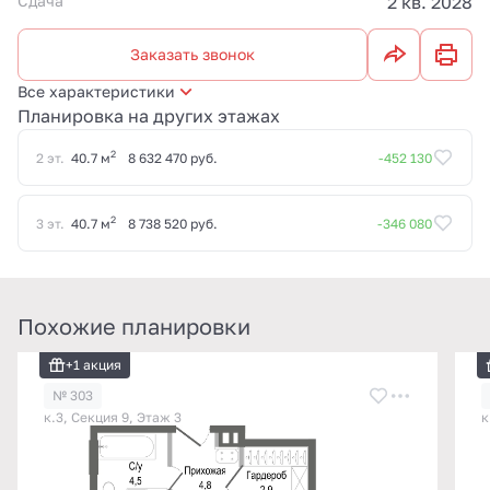
Сдача
2 кв. 2028
Заказать звонок
Все характеристики
Планировка на других этажах
2
2 эт.
40.7 м
8 632 470 руб.
-452 130
2
3 эт.
40.7 м
8 738 520 руб.
-346 080
Похожие планировки
+1 акция
№ 303
к.3, Секция 9, Этаж 3
к