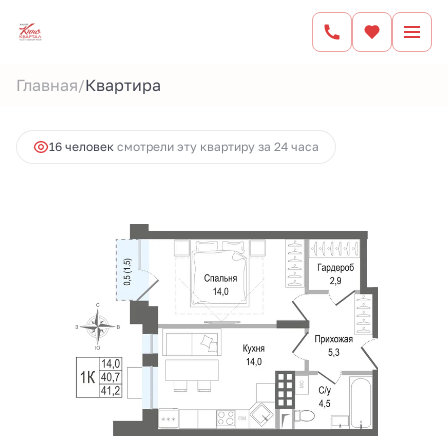
2
1-комнатная
40.7 м
9 084 600 руб.
Главная
Квартира
/
Ипотека
от 37 665 руб.
16 человек
смотрели эту квартиру за 24 часа