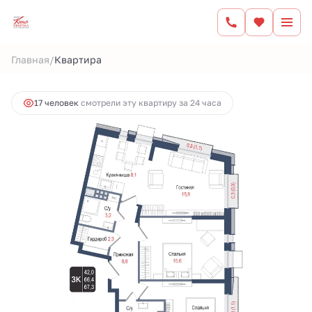
2
3-комнатная
66.4 м
13 190 800 руб.
/
Главная
Квартира
Ипотека
от 55 222 руб.
17 человек
смотрели эту квартиру за 24 часа