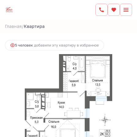
2
2-комнатная
64.3 м
12 753 905 руб.
/
Главная
Квартира
Ипотека
от 52 878 руб.
5 человек
добавили эту квартиру в избранное