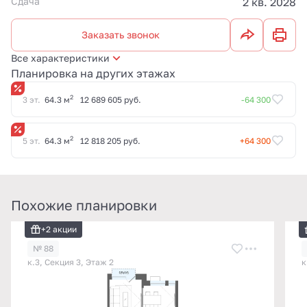
Сдача
2 кв. 2028
Заказать звонок
Все характеристики
Планировка на других этажах
2
3 эт.
64.3 м
12 689 605 руб.
-64 300
2
5 эт.
64.3 м
12 818 205 руб.
+64 300
Похожие планировки
+2 акции
№ 88
к.3, Секция 3, Этаж 2
к