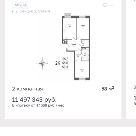
к
№ 239
к.2, Секция 6, Этаж 4
2
2-комнатная
58 м
11 497 343
руб.
В
В ипотеку от 47 669 руб./мес.