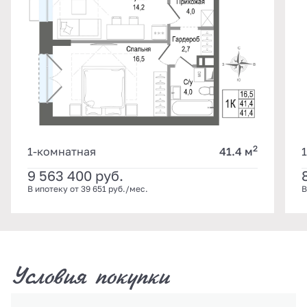
2
1-комнатная
41.4 м
9 563 400
руб.
В ипотеку от 39 651 руб./мес.
В
Условия покупки