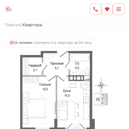
2
1-комнатная
41.2 м
8 652 000 руб.
/
Главная
Квартира
Ипотека
от 35 872 руб.
11 человек
смотрели эту квартиру за 24 часа