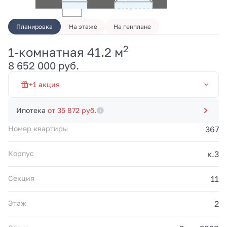
Планировка
На этаже
На генплане
2
1-комнатная 41.2 м
Первый взнос от 20% и
8 652 000 руб.
платежи 100 000 руб./
мес. до 20.03.2028.
Рассрочка без
+1 акция
переплат от
застройщика. Акция
Рассрочка 0% на 19 мес
действует до
Ипотека
от 35 872 руб.
31.08.2026.
Номер квартиры
367
Корпус
к.3
Секция
11
Этаж
2