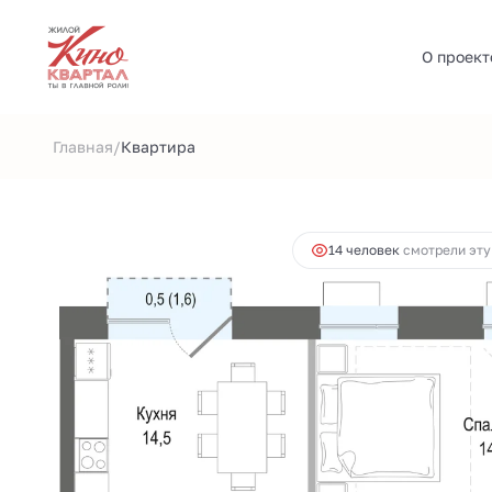
О проект
2
3-комнатная
82.7 м
19 283 551 руб.
Ипотек
/
Главная
Квартира
14 человек
смотрели эту