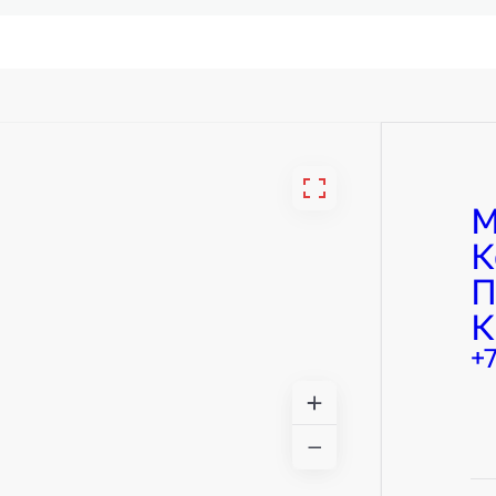
М
К
П
К
+