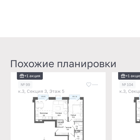
Похожие планировки
+1 акция
+1 акци
№ 99
№ 104
к.3, Секция 3, Этаж 5
к.3, Секц