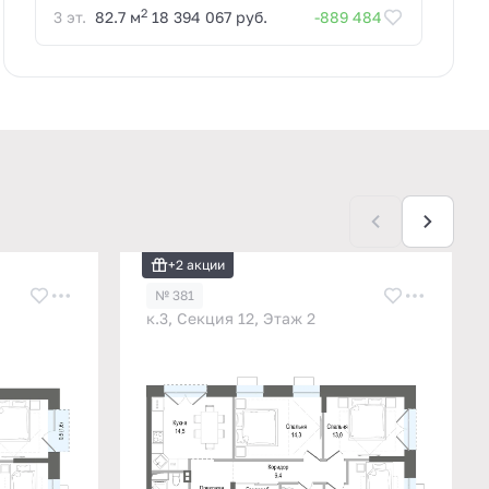
2
3 эт.
82.7 м
18 394 067 руб.
-889 484
+2 акции
№ 381
к.3, Секция 12, Этаж 2