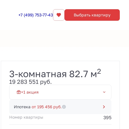
+7 (499) 753-77-43
Выбрать квартиру
Забронировать
2
3-комнатная 82.7 м
Первый взнос от 20% и
19 283 551 руб.
платежи 100 000 руб./
мес. до 20.03.2028.
Рассрочка без
+1 акция
переплат от
застройщика. Акция
Рассрочка 0% на 19 мес
действует до
Ипотека
от 195 456 руб.
31.08.2026.
Номер квартиры
395