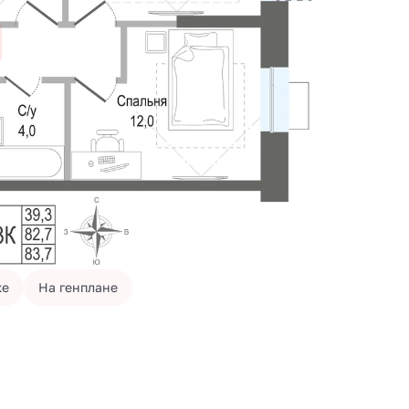
же
На генплане