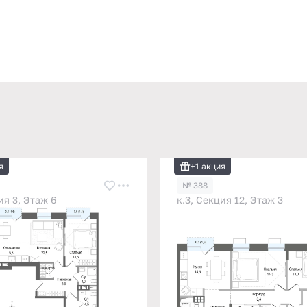
я
+1 акция
№ 388
ия 3, Этаж 6
к.3, Секция 12, Этаж 3