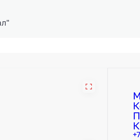
ал"
М
К
П
К
+