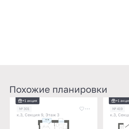
Похожие планировки
+1 акция
+1 акци
№ 301
№ 419
к.3, Секция 9, Этаж 3
к.3, Секц