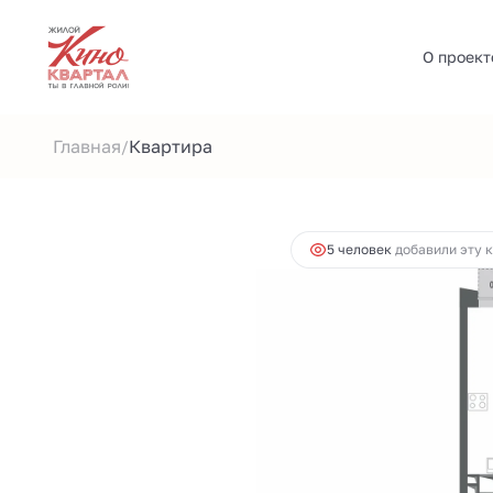
О проект
2
2-комнатная
58 м
11 497 343 руб.
Ипотека
о
Главная
Квартира
/
5 человек
добавили эту 