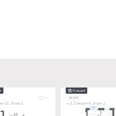
я
+1 акция
№ 297
ия 13, Этаж 3
к.3, Секция 9, Этаж 2