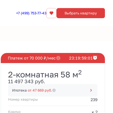
+7 (499) 753-77-43
Выбрать квартиру
Забронировать
Платеж от 70 000 ₽/мес
2
3
:
1
9
:
5
9
:
0
1
2
2-комнатная 58 м
11 497 343 руб.
Ипотека
от 47 669 руб.
Номер квартиры
239
Корпус
к.2