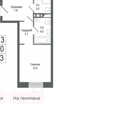
же
На генплане