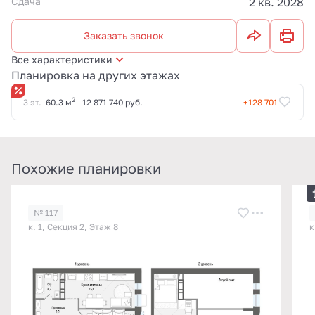
Сдача
2 кв. 2028
Заказать звонок
Все характеристики
Планировка на других этажах
2
3 эт.
60.3 м
12 871 740 руб.
+128 701
Похожие планировки
№ 117
к. 1, Секция 2, Этаж 8
к