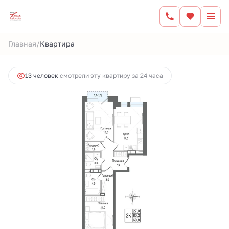
2
2-комнатная
60.3 м
12 743 039 руб.
/
Главная
Квартира
Ипотека
от 52 833 руб.
13 человек
смотрели эту квартиру за 24 часа