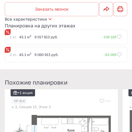
Заказать звонок
Все характеристики
Планировка на других этажах
2
1 эт.
43.1 м
9 017 813 руб.
-106 169
2
2 эт.
43.1 м
9 060 913 руб.
-63 069
Похожие планировки
+1 акция
№ 414
к.3, Секция 13, Этаж 3
к