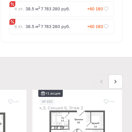
2
4 эт.
38.5 м
7 783 280 руб.
+60 180
2
6 эт.
38.5 м
7 783 280 руб.
+60 180
+1 акция
№ 150
к.3, Секция 6, Этаж 2