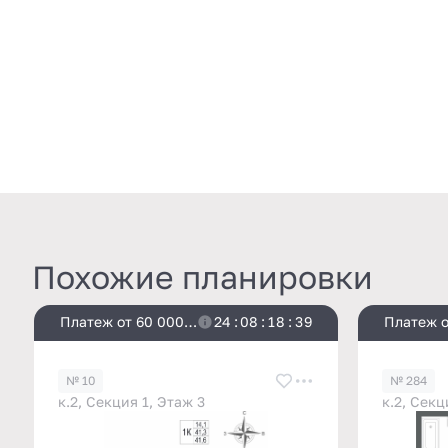
Похожие планировки
Платеж от 60 000
2
4
:
0
8
:
1
8
:
3
8
Платеж о
₽/мес
₽/мес
№ 10
№ 284
к.2, Секция 1, Этаж 3
к.2, Секц