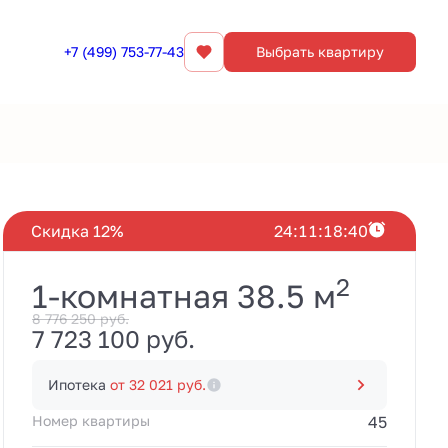
+7 (499) 753-77-43
Выбрать квартиру
Забронировать
Скидка 12%
2
4
:
1
1
:
1
8
:
3
9
2
1-комнатная 38.5 м
8 776 250 руб.
7 723 100 руб.
Ипотека
от 32 021 руб.
Номер квартиры
45