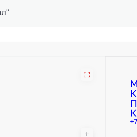
ал"
М
К
П
К
+