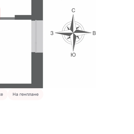
же
На генплане