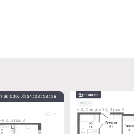
+1 акция
т 60 000
2
4
:
0
8
:
1
8
:
3
8
№ 337
к.3, Секция 10, Этаж 3
ия 8, Этаж 3