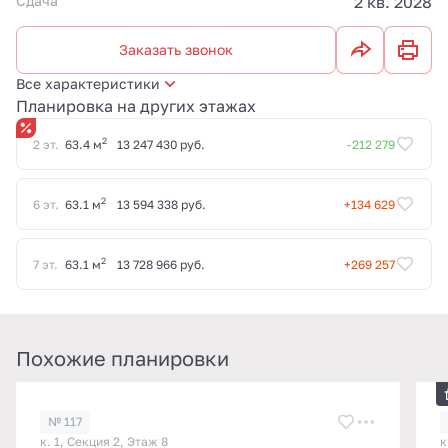
Сдача
2 кв. 2028
Заказать звонок
Все характеристики
Планировка на других этажах
2
2 эт.
63.4 м
13 247 430 руб.
-212 279
2
6 эт.
63.1 м
13 594 338 руб.
+134 629
2
7 эт.
63.1 м
13 728 966 руб.
+269 257
Похожие планировки
№ 117
к. 1, Секция 2, Этаж 8
к