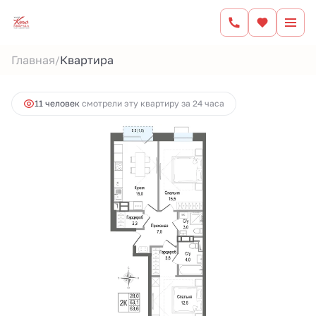
2
2-комнатная
63.1 м
13 459 709 руб.
Главная
Квартира
/
Ипотека
от 56 348 руб.
11 человек
смотрели эту квартиру за 24 часа