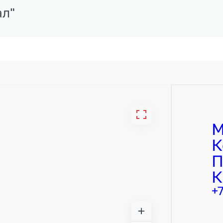
ал"
М
К
П
К
+