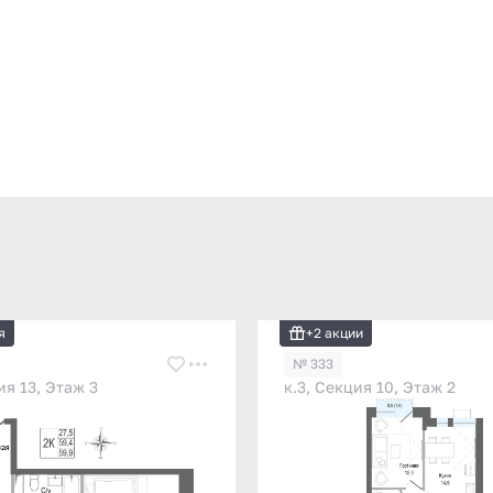
я
+2 акции
№ 333
ия 13, Этаж 3
к.3, Секция 10, Этаж 2