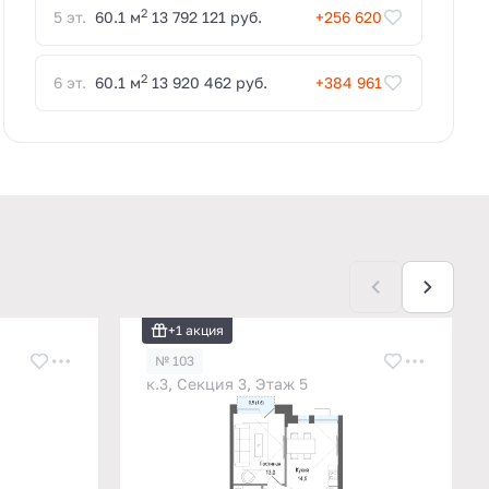
2
5 эт.
60.1 м
13 792 121 руб.
+256 620
2
6 эт.
60.1 м
13 920 462 руб.
+384 961
+1 акция
№ 103
к.3, Секция 3, Этаж 5