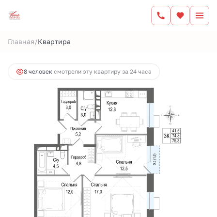
2
3-комнатная
74.8 м
16 864 802 руб.
/
Главная
Квартира
Ипотека
от 70 603 руб.
8 человек
смотрели эту квартиру за 24 часа