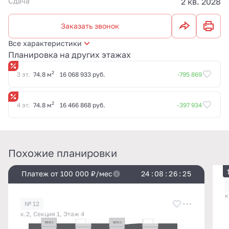
Сдача
2 кв. 2028
Заказать звонок
Все характеристики
Планировка на других этажах
2
3 эт.
74.8 м
16 068 933 руб.
-795 869
2
4 эт.
74.8 м
16 466 868 руб.
-397 934
Похожие планировки
Платеж от 100 000 ₽/мес
2
4
:
0
8
:
2
6
:
2
5
к
№ 12
к.2, Секция 1, Этаж 4