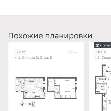
Похожие планировки
+1 акци
№ 117
№ 419
к. 1, Секция 2, Этаж 8
к.3, Секц