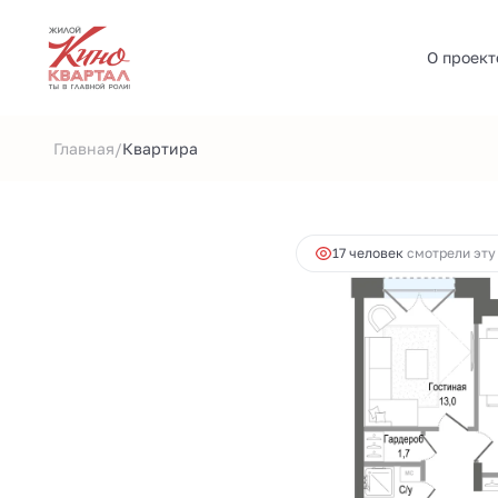
О проект
2
2-комнатная
63.3 м
13 027 140 руб.
Ипотек
/
Главная
Квартира
17 человек
смотрели эту