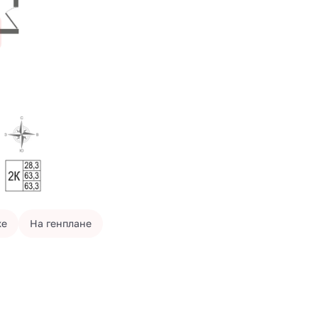
же
На генплане