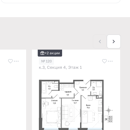
+2 акции
№ 120
к.3, Секция 4, Этаж 1