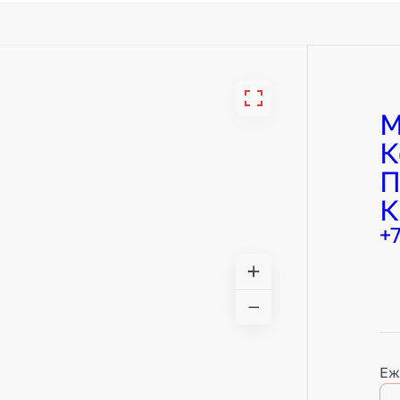
М
К
П
К
+
Еж