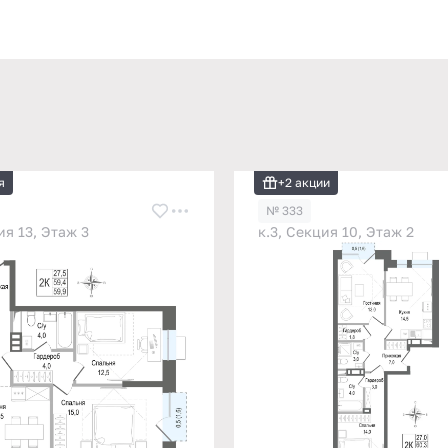
я
+2 акции
№ 333
ия 13, Этаж 3
к.3, Секция 10, Этаж 2